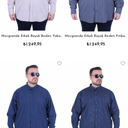
Mocgrande Erkek Büyük Beden Yaka Düğmeli Cepsiz Gömlek 11357 S.KAHVE
Mocgrande Erkek Büyük Beden Pitikareli Cepsiz Gömlek 11358 GRI
₺1.249,95
₺1.249,95