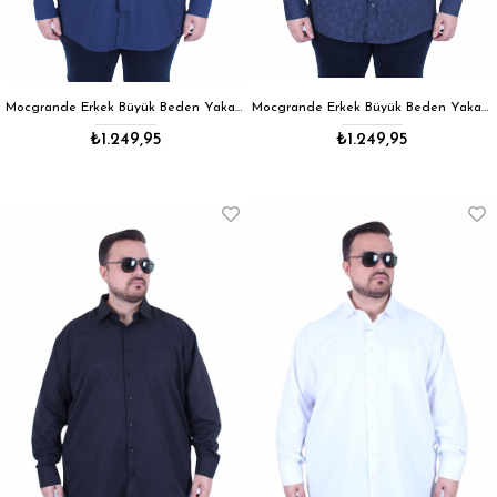
Mocgrande Erkek Büyük Beden Yaka Düğmeli Cepsiz Armürlü Gömlek 11359 LACIVERT
Mocgrande Erkek Büyük Beden Yaka Düğmeli Cepsiz Noktalı Gömlek 11360 LACIVERT
₺1.249,95
₺1.249,95