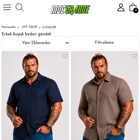
0
Anasayfa
UST GRUP
GOMLEK
Erkek büyük beden gömlek
Sıralama
Filtreleme