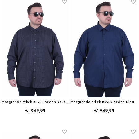
Mocgrande Erkek Büyük Beden Yaka Düğmeli Cepsiz Noktalı Gömlek 11360 SIYAH
Mocgrande Erkek Büyük Beden Klasik Cepsiz Armürlü Gömlek 11361 LACIVERT
₺1.249,95
₺1.249,95