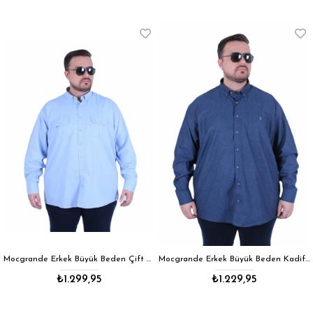
Mocgrande Erkek Büyük Beden Çift Cep Kapaklı Gömlek 11366 MAVI
Mocgrande Erkek Büyük Beden Kadife Görünümlü Cepli Gömlek 11367 INDIGO
₺1.299,95
₺1.229,95