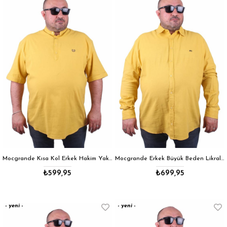
ürün
ürün
Mocgrande Kısa Kol Erkek Hakim Yaka Nakışlı 4 Düğmeli Gömlek 11304 HARDAL
Mocgrande Erkek Büyük Beden Likralı Keten Gömlek 11305 HARDAL
₺599,95
₺699,95
yeni
yeni
ürün
ürün