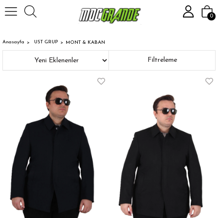
0
Anasayfa
UST GRUP
MONT & KABAN
Sıralama
Filtreleme