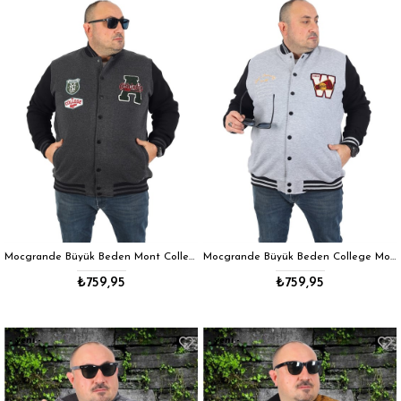
Mocgrande Büyük Beden Mont College Junior 22752 ANTRASIT
Mocgrande Büyük Beden College Mont Brookside W Sport 22753 GRI MELANJ
₺759,95
₺759,95
yeni
yeni
ürün
ürün