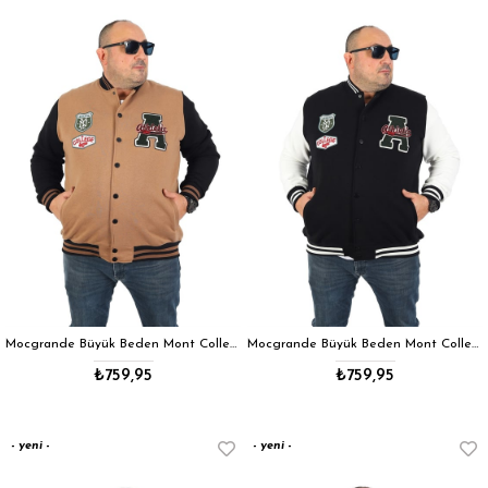
ürün
ürün
Mocgrande Büyük Beden Mont College Junior 22752 S.KAHVE
Mocgrande Büyük Beden Mont College Junior 22752 EKRU
₺759,95
₺759,95
yeni
yeni
ürün
ürün