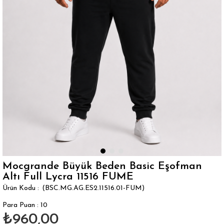
Mocgrande Büyük Beden Basic Eşofman
Altı Full Lycra 11516 FUME
(BSC.MG.AG.ES2.11516.01-FUM)
Para Puan
:
10
₺960,00