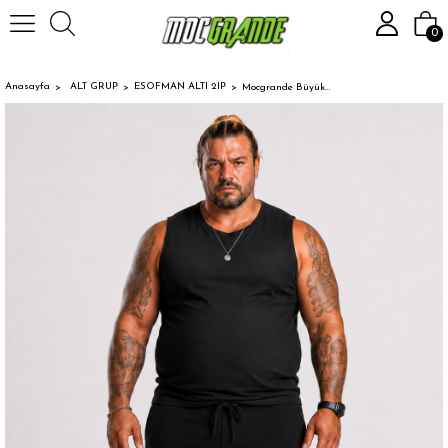
0
Anasayfa
ALT GRUP
ESOFMAN ALTI 2IP
Mocgrande Büyük Beden Basic Eşofman Altı Full Lycra 11516 FUME