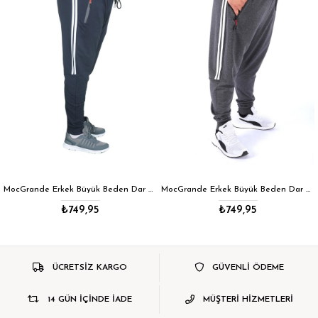
MocGrande Erkek Büyük Beden Dar Paça Eşofman Altı Striped 22501 LACIVERT
MocGrande Erkek Büyük Beden Dar Paça Eşofman Altı Striped 22501 ANTRASIT
5
₺749,95
₺1.030,0
ÜCRETSİZ KARGO
GÜVENLİ ÖDEME
14 GÜN İÇİNDE İADE
MÜŞTERİ HİZMETLERİ