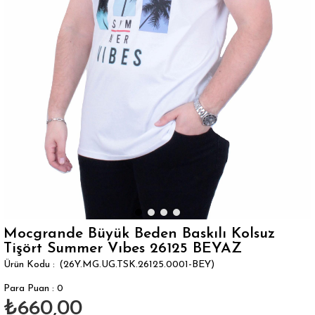
Mocgrande Büyük Beden Baskılı Kolsuz
Tişört Summer Vıbes 26125 BEYAZ
(26Y.MG.UG.TSK.26125.0001-BEY)
Para Puan
:
0
₺660,00