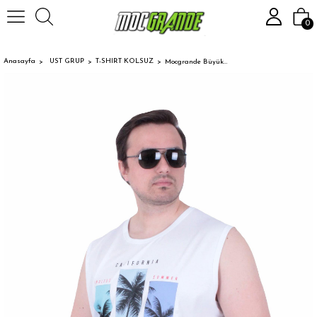
0
Anasayfa
UST GRUP
T-SHIRT KOLSUZ
Mocgrande Büyük Beden Baskılı Kolsuz Tişört Summer Vıbes 26125 BEYAZ