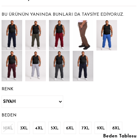
BU ÜRÜNÜN YANINDA BUNLARI DA TAVSIYE EDIYORUZ.
RENK
BEDEN
10XL
3XL
4XL
5XL
6XL
7XL
9XL
8XL
Beden Tablosu