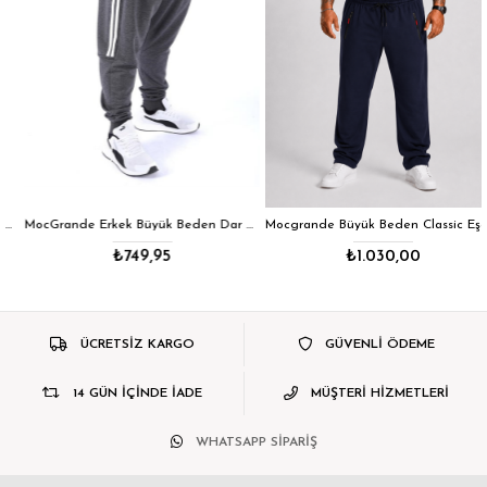
MocGrande Erkek Büyük Beden Dar Paça Eşofman Altı Striped 22501 ANTRASIT
Mocgrande Büyük Beden Classic Eşofman Altı Fermuarlı Cep 22500 LACIVERT
₺749,95
₺1.030,00
ÜCRETSİZ KARGO
GÜVENLİ ÖDEME
14 GÜN İÇİNDE İADE
MÜŞTERİ HİZMETLERİ
WHATSAPP SİPARİŞ