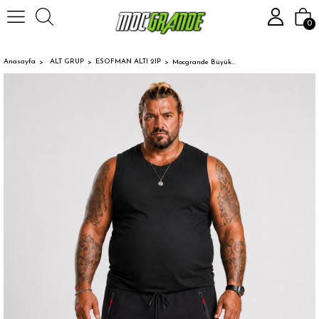
0
Anasayfa
ALT GRUP
ESOFMAN ALTI 2IP
Mocgrande Büyük Beden Classic Eşofman Altı Fermuarlı Cep 22500 SIYAH