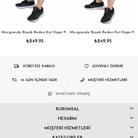
Mocgrande Büyük Beden Kot Kapri Power Lycra Comero 11913 Koyu Lacivert
Mocgrande Büyük Beden Kot Kapri Power Lycra Comero 11913 LACIVERT
₺849,95
₺849,95
ÜCRETSİZ KARGO
GÜVENLİ ÖDEME
14 GÜN İÇİNDE İADE
MÜŞTERİ HİZMETLERİ
WHATSAPP SİPARİŞ
KURUMSAL
HESABIM
MÜŞTERİ HİZMETLERİ
KATEGORİLER