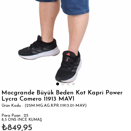
Mocgrande Büyük Beden Kot Kapri Power
Lycra Comero 11913 MAVI
(25M.MG.AG.KPR.11913.01-MAV)
Para Puan
:
25
8,5 ONS İNCE KUMAŞ
₺849,95