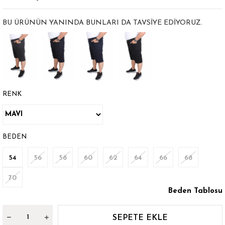
BU ÜRÜNÜN YANINDA BUNLARI DA TAVSIYE EDIYORUZ.
RENK
BEDEN
54
56
58
60
62
64
66
68
70
Beden Tablosu