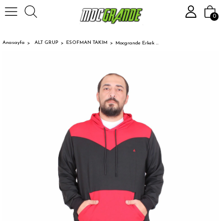
0
Anasayfa
ALT GRUP
ESOFMAN TAKIM
Mocgrande Erkek Büyük Beden Eşofman Takım Parçalı MG TK722 SIYAH