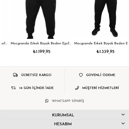
Mocgrande Erkek Büyük Beden Eşofman Takım Rebirth TK714 KIRMIZI
Mocgrande Erkek Büyük Beden Eşofman Takım Always TK716 SIYAH
₺1.199,95
₺1.339,95
ÜCRETSİZ KARGO
GÜVENLİ ÖDEME
14 GÜN İÇİNDE İADE
MÜŞTERİ HİZMETLERİ
WHATSAPP SİPARİŞ
KURUMSAL
HESABIM