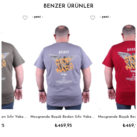
BENZER ÜRÜNLER
yeni
yeni
ürün
ürün
fır Yaka Tişört Peace 23100 HAKI
Mocgrande Büyük Beden Sıfır Yaka Tişört Peace 23100 GRI
Mocgrande Büyük Beden Sıfır Yaka Tişört Peace 23100 BORDO
₺469,95
₺469,95