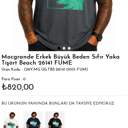
Mocgrande Erkek Büyük Beden Sıfır Yaka
Tişört Beach 26141 FUME
(26Y.MG.UG.TBS.26141.0001-FUM)
Para Puan
:
0
₺820,00
BU ÜRÜNÜN YANINDA BUNLARI DA TAVSIYE EDIYORUZ.