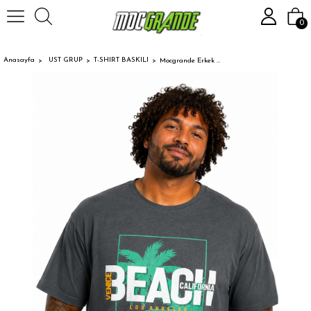
0
Anasayfa
UST GRUP
T-SHIRT BASKILI
Mocgrande Erkek Büyük Beden Sıfır Yaka Tişört Beach 26141 FUME