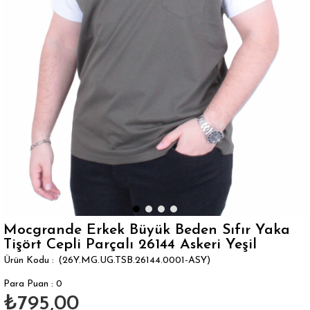
Mocgrande Erkek Büyük Beden Sıfır Yaka
Tişört Cepli Parçalı 26144 Askeri Yeşil
(26Y.MG.UG.TSB.26144.0001-ASY)
Para Puan
:
0
₺795,00