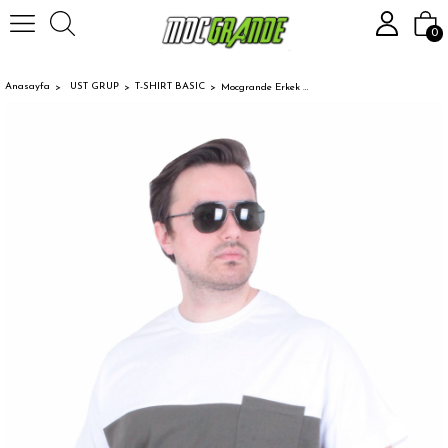
0
Anasayfa
UST GRUP
T-SHIRT BASIC
Mocgrande Erkek Büyük Beden Sıfır Yaka Tişört Cepli Parçalı 26144 Askeri Yeşil