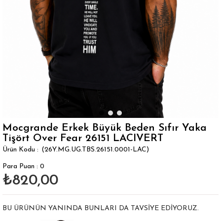
Mocgrande Erkek Büyük Beden Sıfır Yaka
Tişört Over Fear 26151 LACIVERT
(26Y.MG.UG.TBS.26151.0001-LAC)
Para Puan
:
0
₺820,00
BU ÜRÜNÜN YANINDA BUNLARI DA TAVSIYE EDIYORUZ.