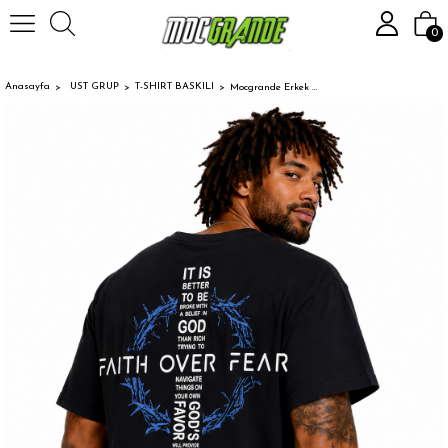
0
Anasayfa
UST GRUP
T-SHIRT BASKILI
Mocgrande Erkek Büyük Beden Sıfır Yaka Tişört Over Fear 26151 LACIVERT